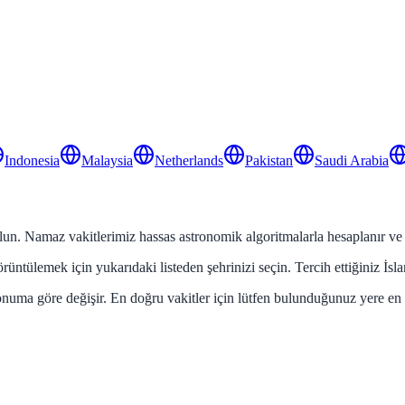
Indonesia
Malaysia
Netherlands
Pakistan
Saudi Arabia
un. Namaz vakitlerimiz hassas astronomik algoritmalarla hesaplanır ve ge
üntülemek için yukarıdaki listeden şehrinizi seçin. Tercih ettiğiniz İsl
onuma göre değişir. En doğru vakitler için lütfen bulunduğunuz yere en 