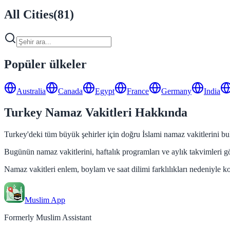
All Cities
(
81
)
Popüler ülkeler
Australia
Canada
Egypt
France
Germany
India
Turkey Namaz Vakitleri Hakkında
Turkey'deki tüm büyük şehirler için doğru İslami namaz vakitlerini bul
Bugünün namaz vakitlerini, haftalık programları ve aylık takvimleri gör
Namaz vakitleri enlem, boylam ve saat dilimi farklılıkları nedeniyle k
Muslim App
Formerly Muslim Assistant