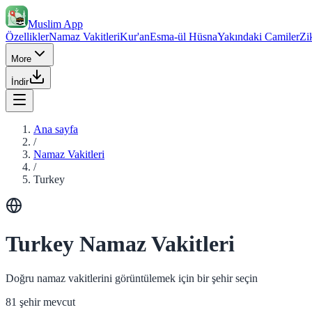
Muslim App
Özellikler
Namaz Vakitleri
Kur'an
Esma-ül Hüsna
Yakındaki Camiler
Zi
More
İndir
Ana sayfa
/
Namaz Vakitleri
/
Turkey
Turkey Namaz Vakitleri
Doğru namaz vakitlerini görüntülemek için bir şehir seçin
81 şehir mevcut