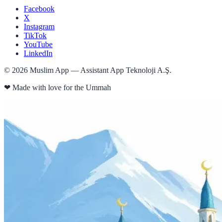
Facebook
X
Instagram
TikTok
YouTube
LinkedIn
©
2026
Muslim App — Assistant App Teknoloji A.Ş.
❤
Made with love for the Ummah