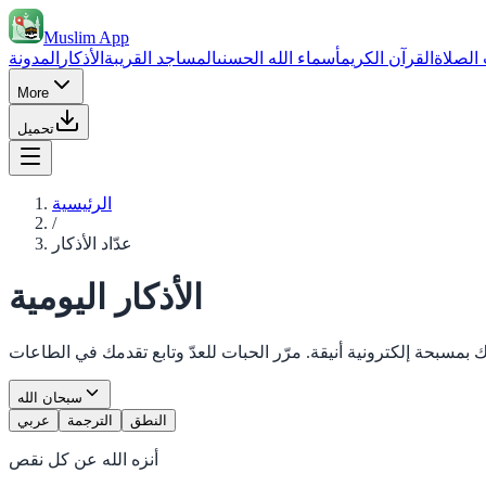
Muslim App
الصلاة
القرآن الكريم
أسماء الله الحسنى
المساجد القريبة
الأذكار
المدونة
More
تحميل
الرئيسية
/
عدّاد الأذكار
الأذكار اليومية
سبحان الله
النطق
الترجمة
عربي
أنزه الله عن كل نقص