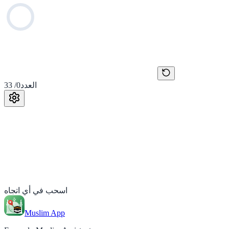
33
/
0
العدد
اسحب في أي اتجاه
Muslim App