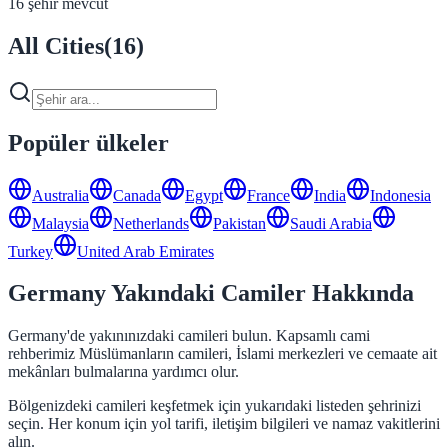
16 şehir mevcut
All Cities
(
16
)
Popüler ülkeler
Australia
Canada
Egypt
France
India
Indonesia
Malaysia
Netherlands
Pakistan
Saudi Arabia
Turkey
United Arab Emirates
Germany Yakındaki Camiler Hakkında
Germany'de yakınınızdaki camileri bulun. Kapsamlı cami
rehberimiz Müslümanların camileri, İslami merkezleri ve cemaate ait
mekânları bulmalarına yardımcı olur.
Bölgenizdeki camileri keşfetmek için yukarıdaki listeden şehrinizi
seçin. Her konum için yol tarifi, iletişim bilgileri ve namaz vakitlerini
alın.