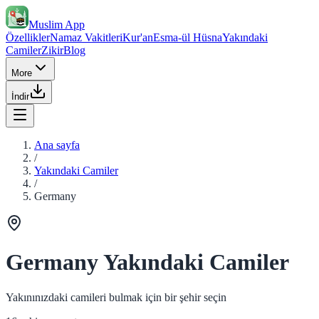
Muslim App
Özellikler
Namaz Vakitleri
Kur'an
Esma-ül Hüsna
Yakındaki
Camiler
Zikir
Blog
More
İndir
Ana sayfa
/
Yakındaki Camiler
/
Germany
Germany Yakındaki Camiler
Yakınınızdaki camileri bulmak için bir şehir seçin