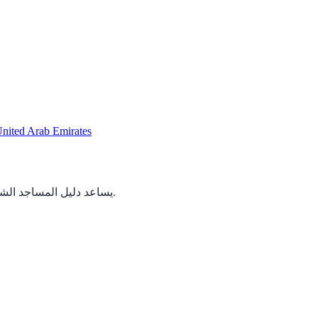
nited Arab Emirates
اعثر على المساجد القريبة منك في Germany. يساعد دليل المساجد الشامل المسلمين على الوصول إلى المساجد والمصليات والمراكز الإسلامية والمرافق المجتمعية.