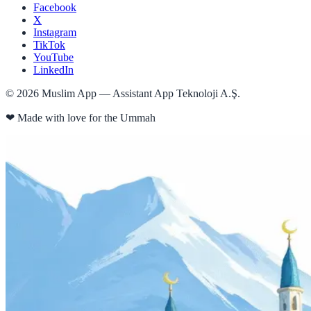
Facebook
X
Instagram
TikTok
YouTube
LinkedIn
©
2026
Muslim App — Assistant App Teknoloji A.Ş.
❤
Made with love for the Ummah