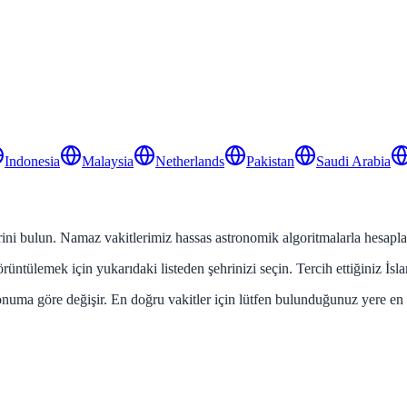
Indonesia
Malaysia
Netherlands
Pakistan
Saudi Arabia
ini bulun. Namaz vakitlerimiz hassas astronomik algoritmalarla hesaplanı
üntülemek için yukarıdaki listeden şehrinizi seçin. Tercih ettiğiniz İsl
onuma göre değişir. En doğru vakitler için lütfen bulunduğunuz yere en 