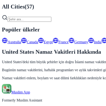
All Cities
(
57
)
Popüler ülkeler
Australia
Canada
Egypt
France
Germany
India
United States Namaz Vakitleri Hakkında
United States'deki tüm büyük şehirler için doğru İslami namaz vakitler
Bugünün namaz vakitlerini, haftalık programları ve aylık takvimleri gör
Namaz vakitleri enlem, boylam ve saat dilimi farklılıkları nedeniyle k
Muslim App
Formerly Muslim Assistant