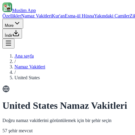
Muslim App
Özellikler
Namaz Vakitleri
Kur'an
Esma-ül Hüsna
Yakındaki Camiler
Zi
More
İndir
Ana sayfa
/
Namaz Vakitleri
/
United States
United States Namaz Vakitleri
Doğru namaz vakitlerini görüntülemek için bir şehir seçin
57 şehir mevcut