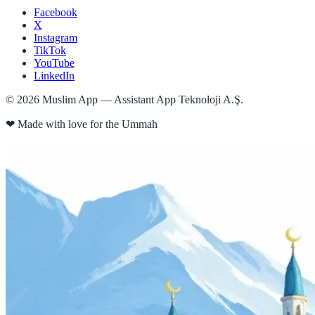
Facebook
X
Instagram
TikTok
YouTube
LinkedIn
©
2026
Muslim App — Assistant App Teknoloji A.Ş.
❤
Made with love for the Ummah